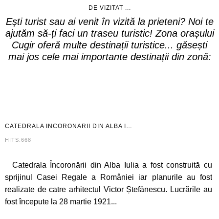
DE VIZITAT ...
Ești turist sau ai venit în vizită la prieteni? Noi te
ajutăm să-ți faci un traseu turistic! Zona orașului
Cugir oferă multe destinații turistice... găsești
mai jos cele mai importante destinații din zonă:
CATEDRALA
INCORONARII DIN ALBA I…
HITS:668
Catedrala Încoronării din Alba Iulia a fost construită cu
sprijinul Casei Regale a României iar planurile au fost
realizate de catre arhitectul Victor Ștefănescu. Lucrările au
fost începute la 28 martie 1921...