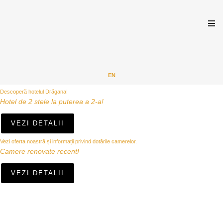
EN
Descoperă hotelul Drăgana!
Hotel de 2 stele la puterea a 2-a!
VEZI DETALII
Vezi oferta noastră și informații privind dotările camerelor.
Camere renovate recent!
VEZI DETALII