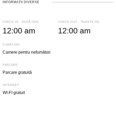
INFORMAȚII DIVERSE
CHECK-IN - DUPĂ ORA:
CHECK-OUT - ÎNAINTE DE:
12:00 am
12:00 am
FUMĂTORI:
Camere pentru nefumători
PARCARE:
Parcare gratuită
INTERNET:
WI-FI gratuit